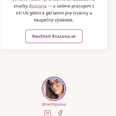
značky
Ruscona
— v salóne pracujem s
ich UV gélmi a gél lakmi pre trvácny a
bezpečný výsledok.
Navštíviť Ruscona.sk
@nechtysima