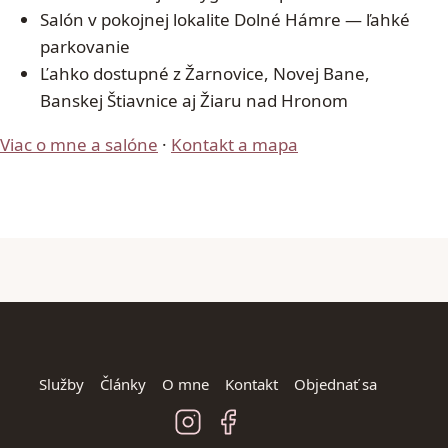
Salón v pokojnej lokalite Dolné Hámre — ľahké
parkovanie
Ľahko dostupné z Žarnovice, Novej Bane,
Banskej Štiavnice aj Žiaru nad Hronom
Viac o mne a salóne
·
Kontakt a mapa
Služby
Články
O mne
Kontakt
Objednať sa